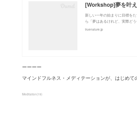
[Workshop]夢を叶え
新しい一年の始まりに目標をた
ら「夢はあるけれど、実際どう
truenature.jp
ーーーー
マインドフルネス・メディテーションが、はじめて
Meditation
(
19
)