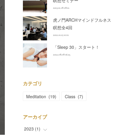
瞑想セミナー
2023.01.18 08:12
虎ノ門ARCHマインドフルネス
瞑想全4回
2022.10.03 10:12
「Sleep 30」スタート！
2022.08.08 06:25
カテゴリ
Meditation
(
19
)
Class
(
7
)
アーカイブ
2023
(
1
)