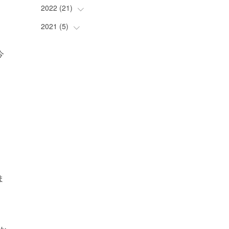
2022
(
21
(
1
)
)
2021
(
5
(
)
1
)
(
2
)
(
2
)
今
(
3
)
(
1
)
(
2
)
(
2
)
(
3
)
(
4
)
(
5
)
(
1
)
ま